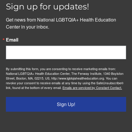
Sign up for updates!
Get news from National LGBTQIA+ Health Education 
Center in your inbox.
Email
By submitting this form, you are consenting to receive marketing emails from:
National LGBTQIA+ Health Education Center, The Fenway Institute, 1340 Boylston
Street, Boston, MA, 02215, US, http://www.lgbtqiahealtheducation.org. You can
revoke your consent to receive emails at any time by using the SafeUnsubscribe®
link, found at the bottom of every email.
Emails are serviced by Constant Contact.
Sign Up!