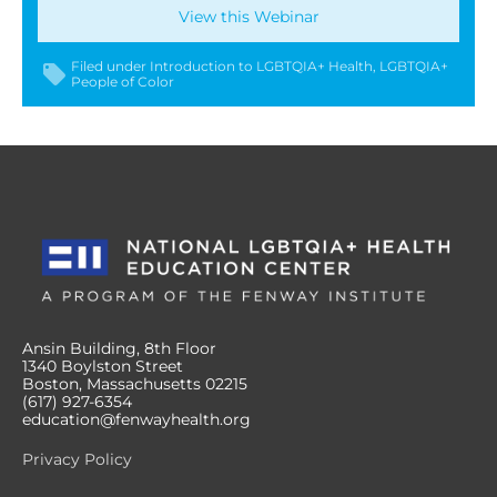
View this Webinar
Filed under
Introduction to LGBTQIA+ Health
LGBTQIA+
People of Color
Ansin Building, 8th Floor
1340 Boylston Street
Boston, Massachusetts 02215
(617) 927-6354
education@fenwayhealth.org
Privacy Policy