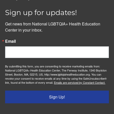
Sign up for updates!
Get news from National LGBTQIA+ Health Education 
Center in your inbox.
Email
By submitting this form, you are consenting to receive marketing emails from:
National LGBTQIA+ Health Education Center, The Fenway Institute, 1340 Boylston
Street, Boston, MA, 02215, US, http://www.lgbtqiahealtheducation.org. You can
revoke your consent to receive emails at any time by using the SafeUnsubscribe®
link, found at the bottom of every email.
Emails are serviced by Constant Contact.
Sign Up!