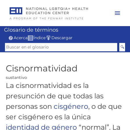
Skip
to
Mai
content
Men
Glosario de términos
Acerca
Índice
Descargar
Cisnormatividad
sustantivo
La cisnormatividad es la
presunción de que todas las
personas son
cisgénero
, o de que
ser cisgénero es la única
identidad de género
“normal”. La